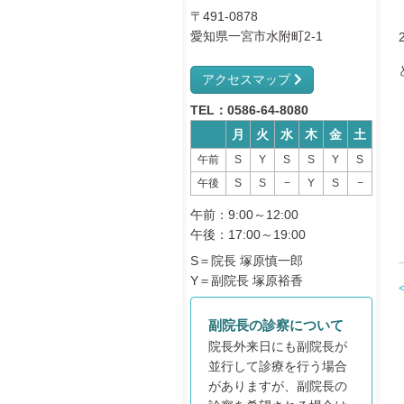
〒491-0878
愛知県一宮市水附町2-1
アクセスマップ
TEL：0586-64-8080
月
火
水
木
金
土
午前
S
Y
S
S
Y
S
午後
S
S
−
Y
S
−
午前：9:00～12:00
午後：17:00～19:00
S＝院長 塚原慎一郎
Y＝副院長 塚原裕香
副院長の診察について
院長外来日にも副院長が
並行して診療を行う場合
がありますが、副院長の