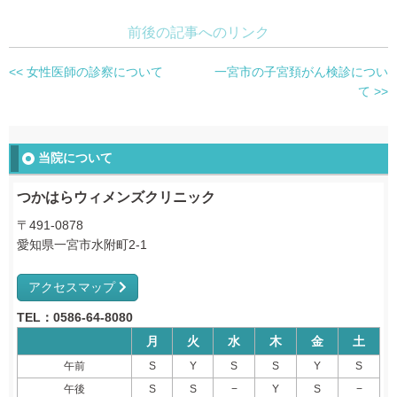
前後の記事へのリンク
<< 女性医師の診察について
一宮市の子宮頚がん検診につい
て >>
当院について
つかはらウィメンズクリニック
〒491-0878
愛知県一宮市水附町2-1
アクセスマップ
TEL：0586-64-8080
月
火
水
木
金
土
午前
S
Y
S
S
Y
S
午後
S
S
−
Y
S
−